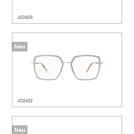
JO2603
Neu
JO2602
Neu