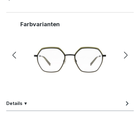
Produktgalerie überspringen
Farbvarianten
Details ▼