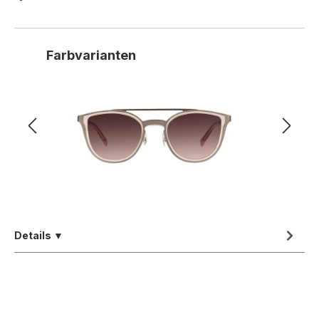
Produktgalerie überspringen
Farbvarianten
Details ▼