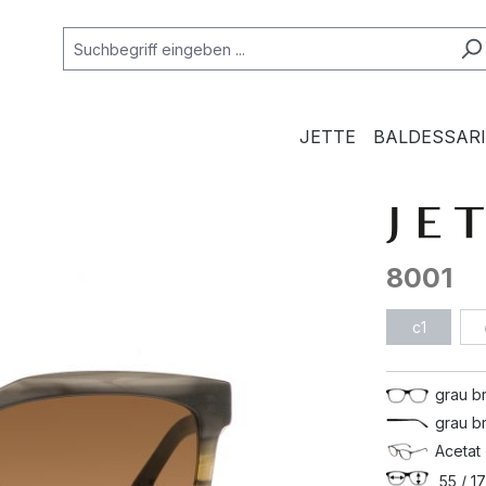
JETTE
BALDESSARI
8001
c1
grau b
grau b
Acetat 
55 / 17