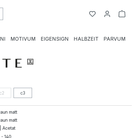
Du hast 0 Produkte
Waren
NI
MOTIVUM
EIGENSIGN
HALBZEIT
PARVUM
c2
c3
raun matt
raun matt
| Acetat
 - 140