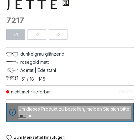
7217
c1
c2
c3
dunkelgrau glänzend
rosegold matt
Acetat | Edelstahl
51 / 18 - 145
nicht mehr lieferbar
5168151
Um dieses Produkt zu bestellen, melden Sie sich bitte
hier
an.
Zum Merkzettel hinzufügen