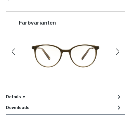
Produktgalerie überspringen
Farbvarianten
Details ▼
Downloads