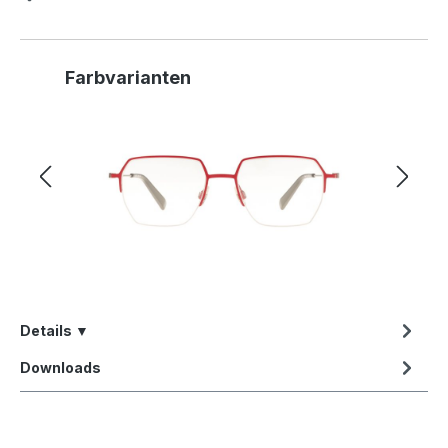
Produktgalerie überspringen
Farbvarianten
Details ▼
Downloads