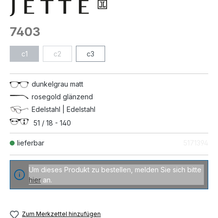
7403
c1
c2
c3
dunkelgrau matt
rosegold glänzend
Edelstahl | Edelstahl
51 / 18 - 140
lieferbar
5171394
Um dieses Produkt zu bestellen, melden Sie sich bitte
hier
an.
Zum Merkzettel hinzufügen