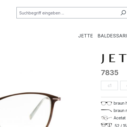
JETTE
BALDESSARI
7835
c1
braun 
braun 
Acetat 
52 / 15