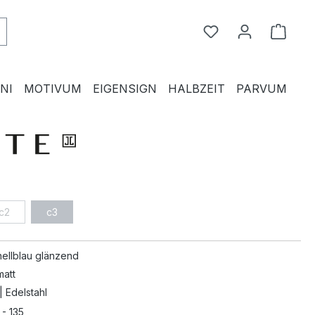
Du hast 0 Produkte
Waren
NI
MOTIVUM
EIGENSIGN
HALBZEIT
PARVUM
c2
c3
hellblau glänzend
matt
| Edelstahl
 - 135