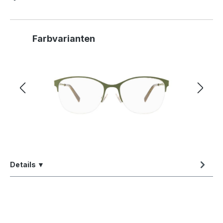
Produktgalerie überspringen
Farbvarianten
Details ▼