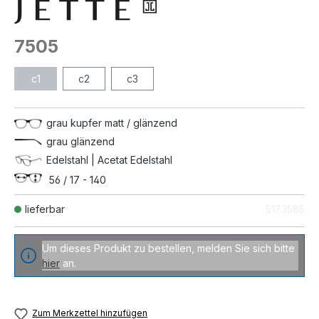
7505
c1
c2
c3
grau kupfer matt / glänzend
grau glänzend
Edelstahl | Acetat Edelstahl
56 / 17 - 140
lieferbar
5173585
Um dieses Produkt zu bestellen, melden Sie sich bitte
hier
an.
Zum Merkzettel hinzufügen