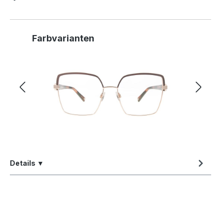
Produktgalerie überspringen
Farbvarianten
Details ▼