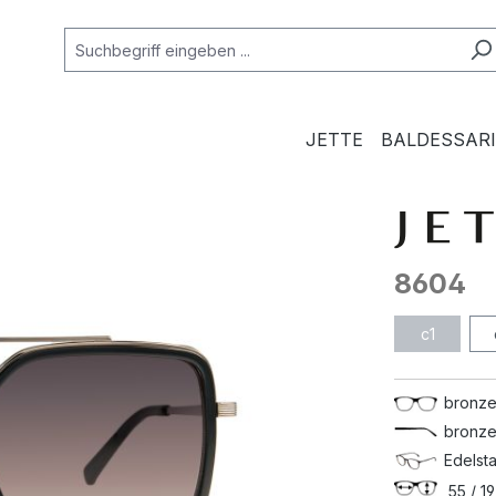
JETTE
BALDESSARI
8604
c1
bronze
bronze
Edelsta
55 / 19