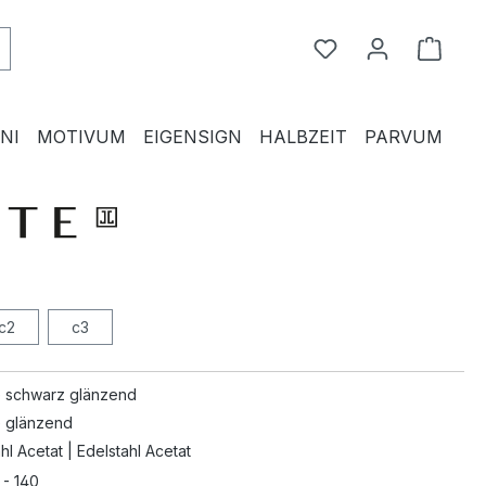
Du hast 0 Produkte
Waren
NI
MOTIVUM
EIGENSIGN
HALBZEIT
PARVUM
c2
c3
 schwarz glänzend
 glänzend
hl Acetat | Edelstahl Acetat
 - 140