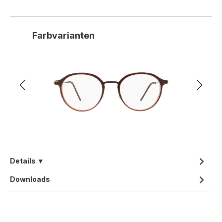
Produktgalerie überspringen
Farbvarianten
Details ▼
Downloads