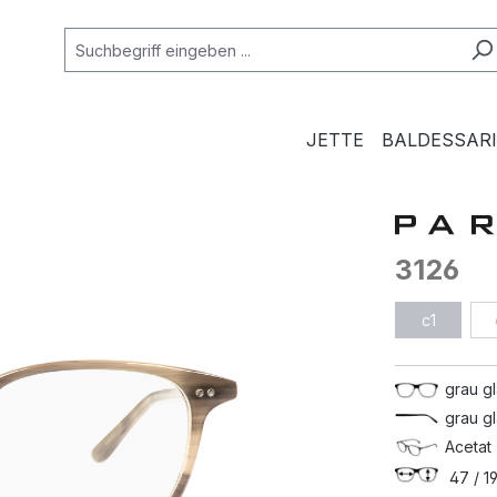
JETTE
BALDESSARI
3126
c1
grau g
grau g
Acetat 
47 / 19