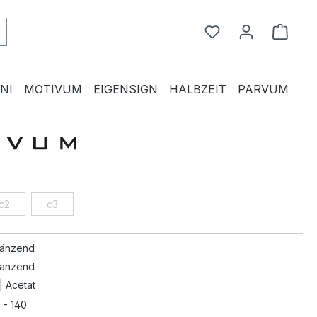
Du hast 0 Produkte
Waren
NI
MOTIVUM
EIGENSIGN
HALBZEIT
PARVUM
c2
c3
länzend
länzend
| Acetat
 - 140