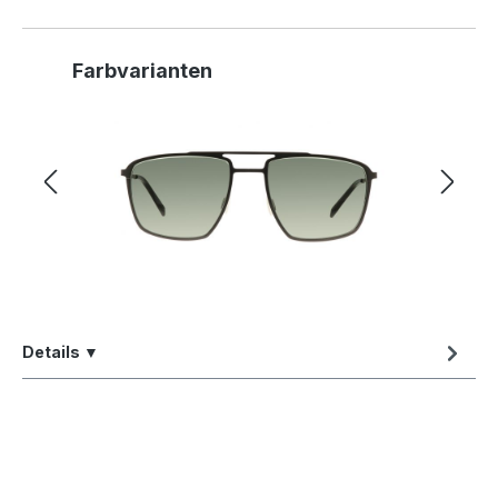
Produktgalerie überspringen
Farbvarianten
Details ▼