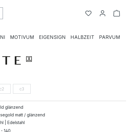
Du hast 0 Produkte
Waren
NI
MOTIVUM
EIGENSIGN
HALBZEIT
PARVUM
c2
c3
ld glänzend
osegold matt / glänzend
hl | Edelstahl
 - 140