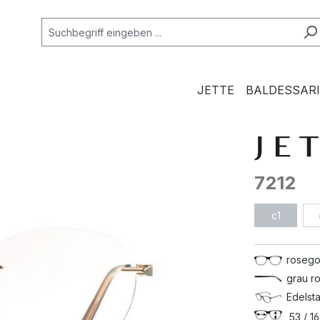
JETTE
BALDESSARI
7212
c1
rosego
grau r
Edelsta
53 / 16