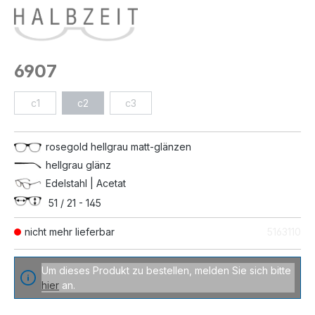
6907
c1
c2
c3
rosegold hellgrau matt-glänzen
hellgrau glänz
Edelstahl | Acetat
51 / 21 - 145
nicht mehr lieferbar
5163110
Um dieses Produkt zu bestellen, melden Sie sich bitte
hier
an.