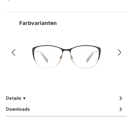
Produktgalerie überspringen
Farbvarianten
Details ▼
Downloads