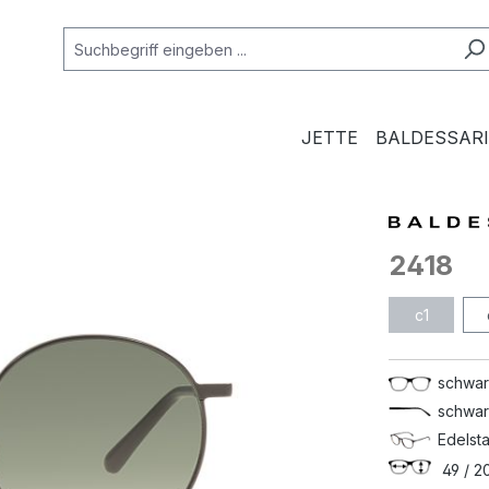
JETTE
BALDESSARI
2418
c1
schwar
schwar
Edelsta
49 / 20