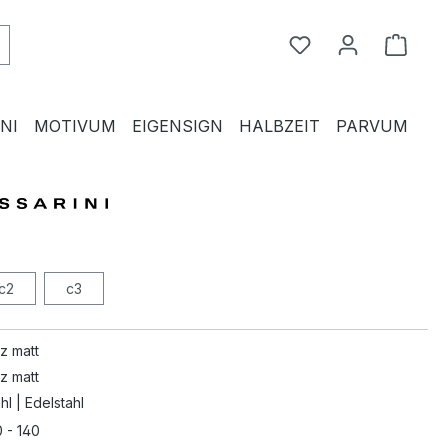
Du hast 0 Produkte
Waren
NI
MOTIVUM
EIGENSIGN
HALBZEIT
PARVUM
c2
c3
z matt
z matt
hl | Edelstahl
 - 140