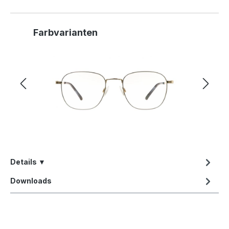
Produktgalerie überspringen
Farbvarianten
Details ▼
Downloads