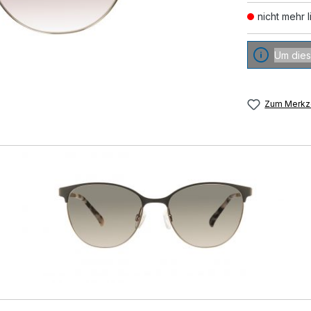
nicht mehr l
Um dies
Zum Merkze