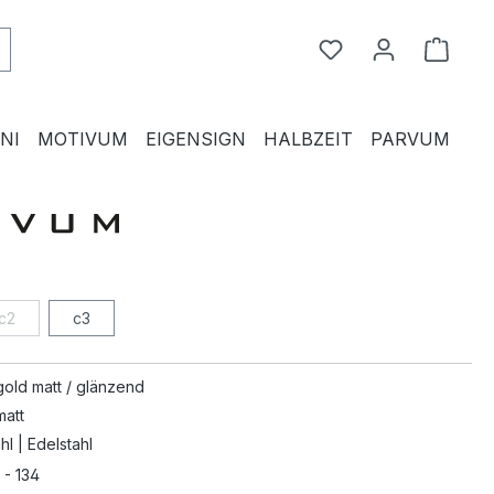
Du hast 0 Produkte
Waren
NI
MOTIVUM
EIGENSIGN
HALBZEIT
PARVUM
c2
c3
gold matt / glänzend
matt
hl | Edelstahl
 - 134