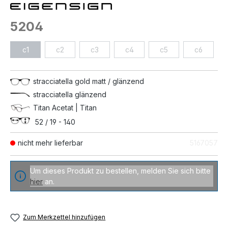
5204
c1
c2
c3
c4
c5
c6
stracciatella gold matt / glänzend
stracciatella glänzend
Titan Acetat | Titan
52 / 19 - 140
nicht mehr lieferbar
5167057
Um dieses Produkt zu bestellen, melden Sie sich bitte
hier
an.
Zum Merkzettel hinzufügen