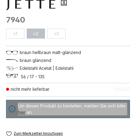
7940
c1
c2
c3
braun hellbraun matt-glänzend
braun glänzend
Edelstahl Acetat | Edelstahl
56 / 17 - 135
nicht mehr lieferbar
5162347
Um dieses Produkt zu bestellen, melden Sie sich bitte
hier
an.
Zum Merkzettel hinzufügen