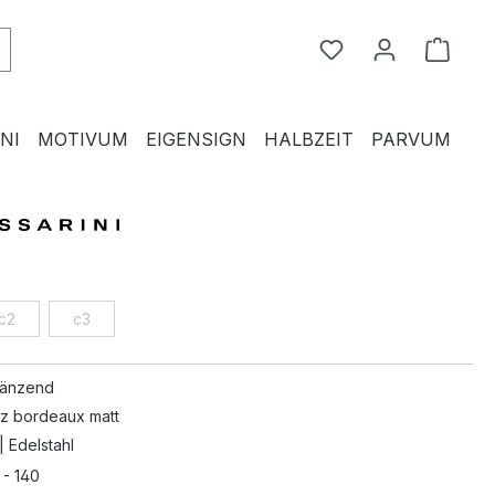
Du hast 0 Produkte
Waren
NI
MOTIVUM
EIGENSIGN
HALBZEIT
PARVUM
c2
c3
länzend
z bordeaux matt
| Edelstahl
 - 140