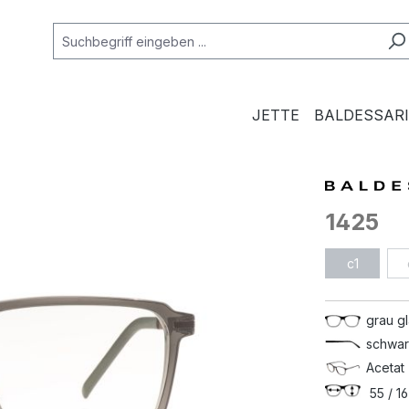
JETTE
BALDESSARI
1425
c1
grau g
schwar
Acetat 
55 / 16