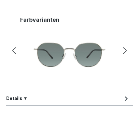
Produktgalerie überspringen
Farbvarianten
Details ▼