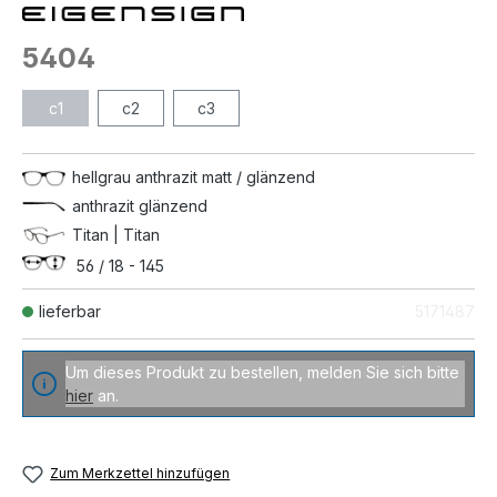
5404
c1
c2
c3
hellgrau anthrazit matt / glänzend
anthrazit glänzend
Titan | Titan
56 / 18 - 145
lieferbar
5171487
Um dieses Produkt zu bestellen, melden Sie sich bitte
hier
an.
Zum Merkzettel hinzufügen