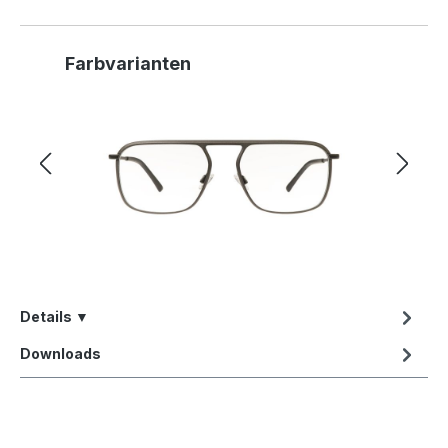
Produktgalerie überspringen
Farbvarianten
Details ▼
Downloads