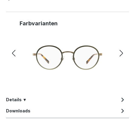
Produktgalerie überspringen
Farbvarianten
Details ▼
Downloads