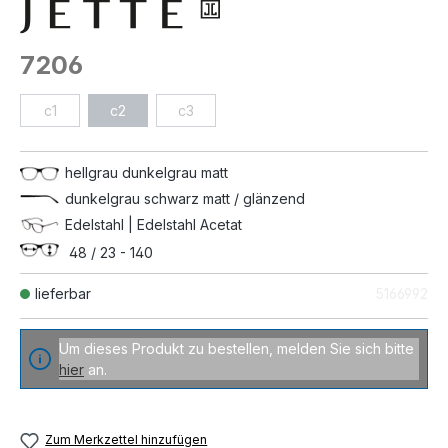
7206
c1
c2
c3
hellgrau dunkelgrau matt
dunkelgrau schwarz matt / glänzend
Edelstahl | Edelstahl Acetat
48 / 23 - 140
lieferbar
5166992
Um dieses Produkt zu bestellen, melden Sie sich bitte
hier
an.
Zum Merkzettel hinzufügen