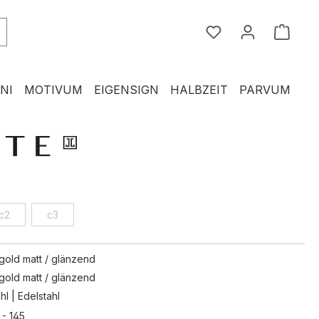
Du hast 0 Produkte
Waren
NI
MOTIVUM
EIGENSIGN
HALBZEIT
PARVUM
c2
c3
gold matt / glänzend
gold matt / glänzend
hl | Edelstahl
 - 145