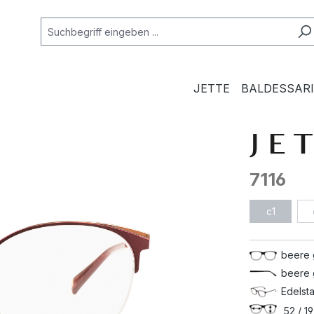
JETTE
BALDESSARI
7116
c1
beere 
beere 
Edelsta
52 / 19