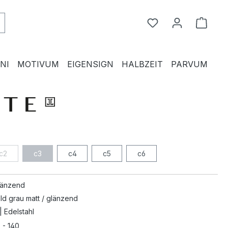
Du hast 0 Produkte
Waren
NI
MOTIVUM
EIGENSIGN
HALBZEIT
PARVUM
c2
c3
c4
c5
c6
länzend
ld grau matt / glänzend
| Edelstahl
 - 140