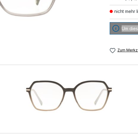
nicht mehr l
Um dies
Zum Merkze