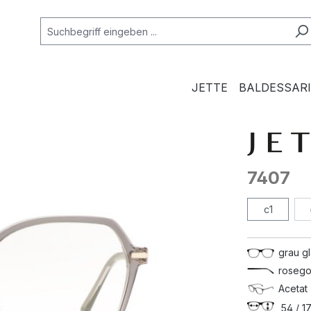
JETTE
BALDESSARI
7407
c1
grau g
rosego
Acetat 
54 / 17