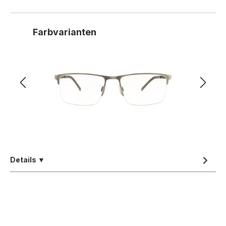
Produktgalerie überspringen
Farbvarianten
Details ▼