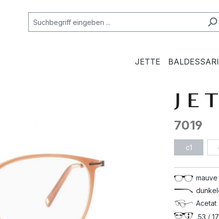
JETTE
BALDESSARI
7019
c1
mauve
dunkel
Acetat 
53 / 17