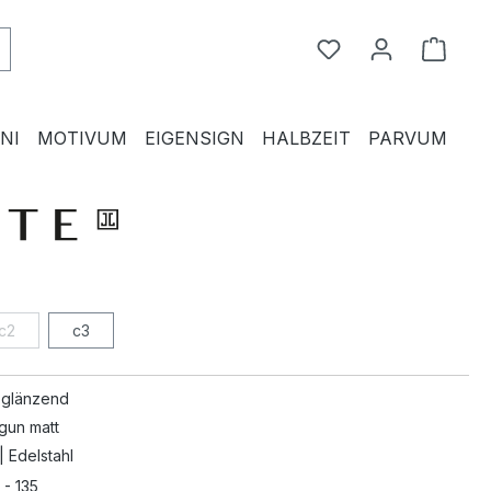
Du hast 0 Produkte
Waren
NI
MOTIVUM
EIGENSIGN
HALBZEIT
PARVUM
c2
c3
 glänzend
gun matt
| Edelstahl
 - 135