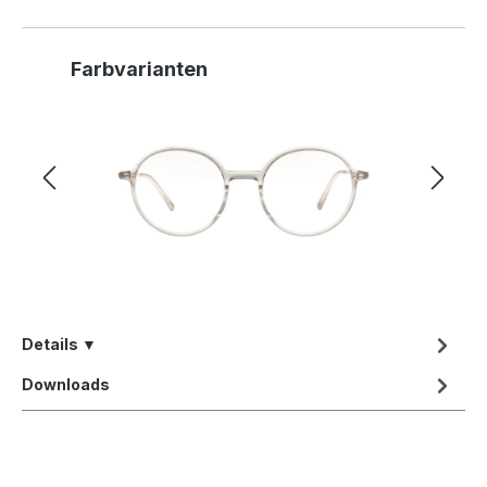
Produktgalerie überspringen
Farbvarianten
Details ▼
Downloads