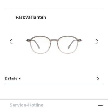
Produktgalerie überspringen
Farbvarianten
Details ▼
Service-Hotline