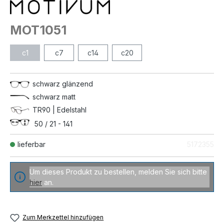
MOT1051
c1
c7
c14
c20
schwarz glänzend
schwarz matt
TR90 | Edelstahl
50 / 21 - 141
lieferbar
5172355
Um dieses Produkt zu bestellen, melden Sie sich bitte
hier
an.
Zum Merkzettel hinzufügen