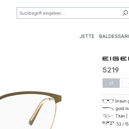
JETTE
BALDESSARI
5219
c1
braun 
gold m
Titan |
53 / 15