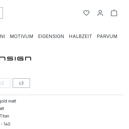
Du hast 0 Produkte
Waren
NI
MOTIVUM
EIGENSIGN
HALBZEIT
PARVUM
c2
c3
gold matt
att
 Titan
 - 140