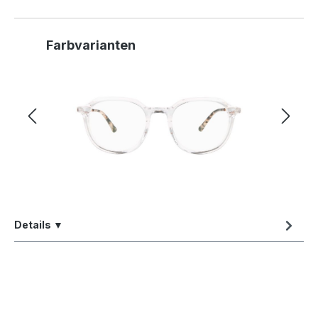
Produktgalerie überspringen
Farbvarianten
Details ▼