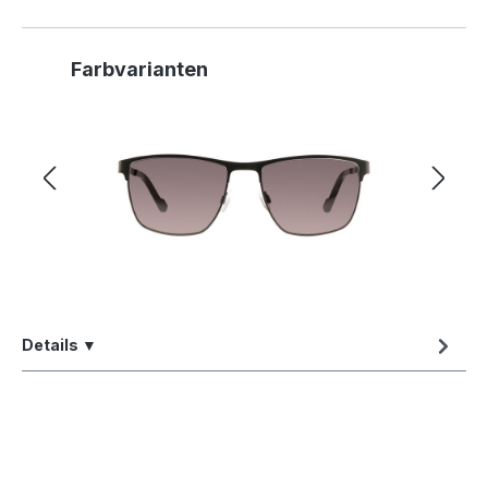
Produktgalerie überspringen
Farbvarianten
Details ▼