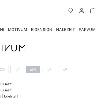
Du hast 0 Produkte
Waren
NI
MOTIVUM
EIGENSIGN
HALBZEIT
PARVUM
c3M
c4
c5M
c7
c9
ux matt
ux matt
d | Edelstahl
 -