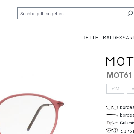
JETTE
BALDESSARI
MOT61
c1M
bordea
bordea
Grilami
50 / 21