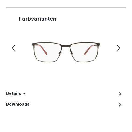
Produktgalerie überspringen
Farbvarianten
Details ▼
Downloads