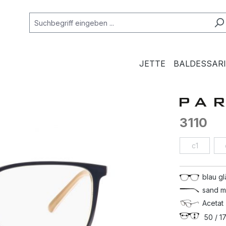
JETTE
BALDESSARI
3110
c1
blau g
sand m
Acetat 
50 / 17