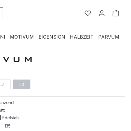
Du hast 0 Produkte
Waren
NI
MOTIVUM
EIGENSIGN
HALBZEIT
PARVUM
c2
c3
länzend
att
| Edelstahl
 - 135