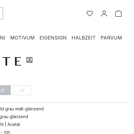
Du hast 0 Produkte
Waren
NI
MOTIVUM
EIGENSIGN
HALBZEIT
PARVUM
c2
c3
ld grau matt-glänzend
grau glänzend
hl | Acetat
 - 135