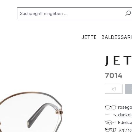
JETTE
BALDESSARI
7014
c1
rosego
dunkel
Edelsta
53 / 19