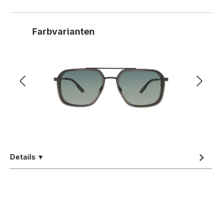
Produktgalerie überspringen
Farbvarianten
Details ▼