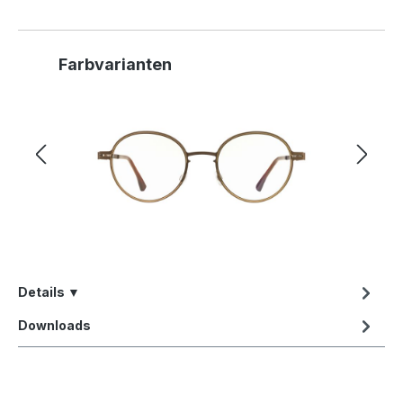
Produktgalerie überspringen
Farbvarianten
Details ▼
Downloads