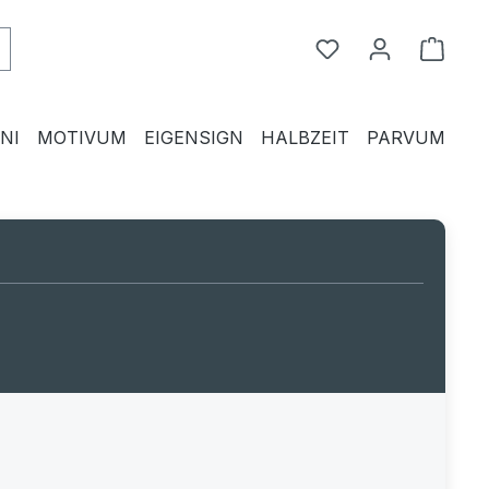
Du hast 0 Produkte
Waren
NI
MOTIVUM
EIGENSIGN
HALBZEIT
PARVUM