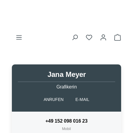
Zum Hauptinhalt springen
Du hast 0 Produkte
Waren
Jana Meyer
Grafikerin
ANRUFEN
E-MAIL
+49 152 098 016 23
Mobil