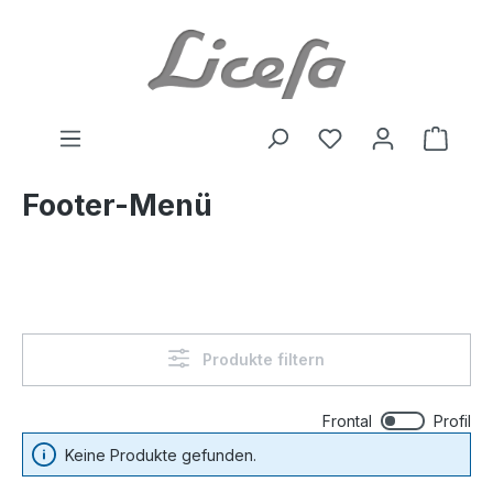
Zum Hauptinhalt springen
Du hast 0 Produkte
Waren
Footer-Menü
Produkte filtern
Frontal
Profil
Keine Produkte gefunden.